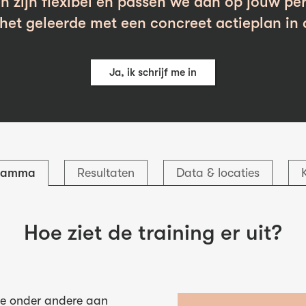
n zijn flexibel en passen we aan op jouw per
et geleerde met een concreet actieplan in 
Ja, ik schrijf me in
ramma
Resultaten
Data & locaties
Hoe ziet de training er uit?
 je onder andere aan