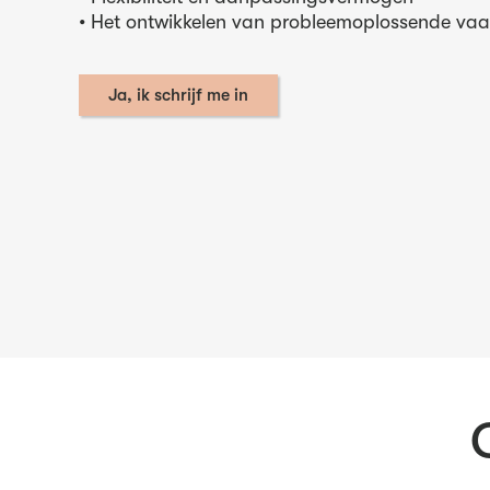
• Het ontwikkelen van probleemoplossende va
Ja, ik schrijf me in