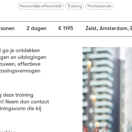
Persoonlijke effectiviteit
Training
Professionals
rsonen
2 dagen
€ 1195
Zeist, Amsterdam, 
d ga je ontdekken
ingen en uitdagingen
bouwen, effectieve
npassingsvermogen
g deze training
an! Neem dan contact
ningsvorm die bij