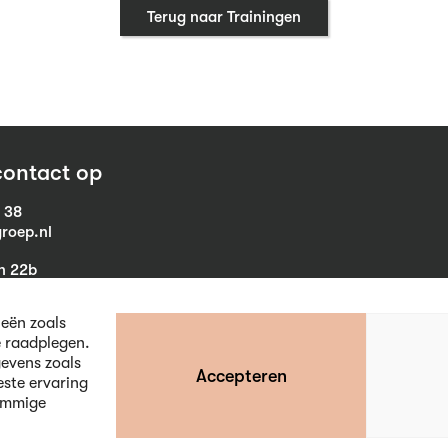
Terug naar Trainingen
ontact op
1 38
roep.nl
in 22b
eist
ieën zoals
e raadplegen.
evens zoals
Accepteren
este ervaring
ommige