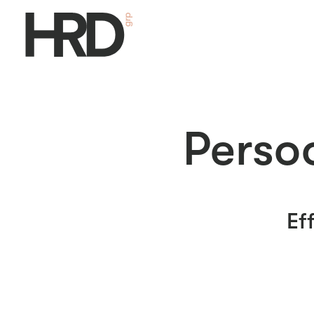
Perso
Ef