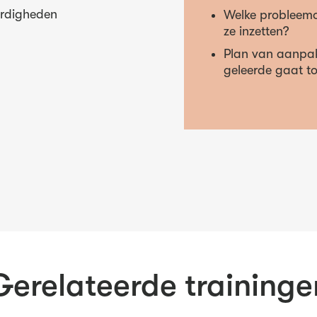
ardigheden
Welke probleemo
ze inzetten?
Plan van aanpak
geleerde gaat t
Gerelateerde traininge