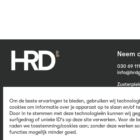
Neem c
030 69 11
info@hrdg
Zusterple
3703 CB Z
Om de beste ervaringen te bieden, gebruiken wij technolog
cookies om informatie over je apparaat op te slaan en/of t
Door in te stemmen met deze technologieën kunnen wij geg
We believe in
surfgedrag of unieke ID's op deze site verwerken. Voor de b
raden we toestemming/cookies aan; zonder deze werken s
human capital
functies mogelijk minder goed.