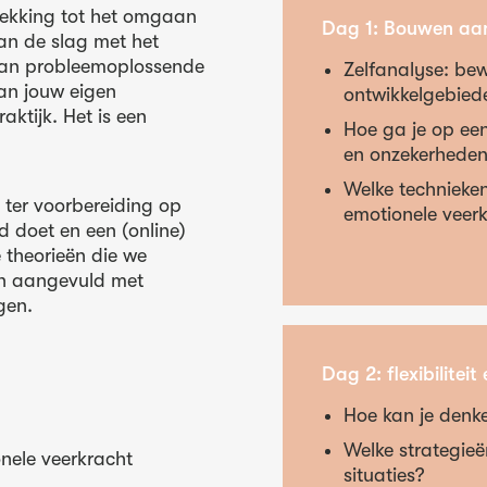
rekking tot het omgaan
Dag 1: Bouwen aan
an de slag met het
van probleemoplossende
Zelfanalyse: be
an jouw eigen
ontwikkelgebied
aktijk. Het is een
Hoe ga je op ee
en onzekerhede
Welke technieke
e ter voorbereiding op
emotionele veer
jd doet en een (online)
 theorieën die we
jn aangevuld met
gen.
Dag 2: flexibilite
Hoe kan je denk
Welke strategieë
nele veerkracht
situaties?