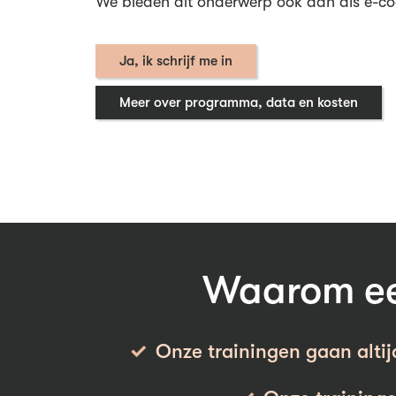
We bieden dit onderwerp ook aan als e-co
Ja, ik schrijf me in
Meer over programma, data en kosten
Waarom een
Onze trainingen gaan altij