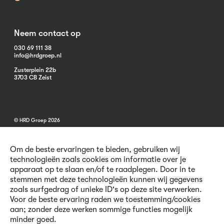
Neem contact op
030 69 111 38
info@hrdgroep.nl
Zusterplein 22b
3703 CB Zeist
© HRD Groep 2026
Om de beste ervaringen te bieden, gebruiken wij
technologieën zoals cookies om informatie over je
apparaat op te slaan en/of te raadplegen. Door in te
stemmen met deze technologieën kunnen wij gegevens
Algemene informatie
zoals surfgedrag of unieke ID's op deze site verwerken.
Contact
Voor de beste ervaring raden we toestemming/cookies
Vacatures
aan; zonder deze werken sommige functies mogelijk
Voorwaarden
minder goed.
Privacy en Cookies