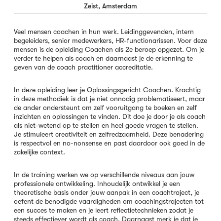
Zeist, Amsterdam
Veel mensen coachen in hun werk. Leidinggevenden, intern
begeleiders, senior medewerkers, HR-functionarissen. Voor deze
mensen is de opleiding Coachen als 2
e
beroep opgezet. Om je
verder te helpen als coach en daarnaast je de erkenning te
geven van de coach practitioner accreditatie.
In deze opleiding leer je Oplossingsgericht Coachen. Krachtig
in deze methodiek is dat je niet onnodig problematiseert, maar
de ander ondersteunt om zelf vooruitgang te boeken en zelf
inzichten en oplossingen te vinden. Dit doe je door je als coach
als niet-wetend op te stellen en heel goede vragen te stellen.
Je stimuleert creativiteit en zelfredzaamheid. Deze benadering
is respectvol en no-nonsense en past daardoor ook goed in de
zakelijke context.
In de training werken we op verschillende niveaus aan jouw
professionele ontwikkeling. Inhoudelijk ontwikkel je een
theoretische basis onder jouw aanpak in een coachtraject, je
oefent de benodigde vaardigheden om coachingstrajecten tot
een succes te maken en je leert reflectietechnieken zodat je
steeds effectiever wordt als coach. Daarnaast merk je dat je