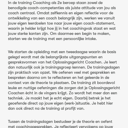
In de training Coaching als 2
e
beroep staan zowel de
benodigde coach-competenties als juiste attitude van jou als
coach centraal. Omdat zelfkennis en eigen reflectie voor de
ontwikkeling van een coach belangrijk zijn, werken we vanuit
jouw eigen leerdoelen toe naar jouw eigen coach-statement,
waarin je helder krijgt hoe jij in het coachingvak staat en wat
jouw sterke kanten zijn. Om daarmee een begin te maken,
starten we de training met een persoonlijke intake.
We starten de opleiding met een tweedaagse waarin de basis
gelegd wordt met de belangrijkste uitgangspunten en
gespreksvormen van het Oplossingsgericht Coachen. Je leert
dan natuurlijk ook je trainingsgroep kennen. De trainingsdagen
zijn praktisch van opzet. We oefenen veel met gesprekken en
bespreken daarna om te reflecteren en het geleerde in de
context van de theorie te plaatsen. De training zit boordevol
leuke en nuttige oefeningen die zorgen dat je Oplossingsgericht
Coachen ècht in de vingers krijgt. Zo wordt het meer dan een
techniek. Je maakt het je echt eigen. Daarbij betrek je het
geoefende direct op jouw eigen (werk-)situatie. Je hebt hier
dan ook direct na de training al profijt van.
Tussen de trainingsdagen bestudeer je de theorie en oefent
met coachinggesprekken. Je reflecteert vervolgens op jouw