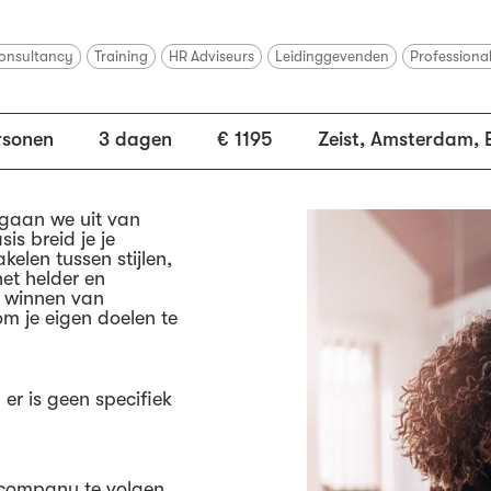
onsultancy
Training
HR Adviseurs
Leidinggevenden
Professiona
rsonen
3 dagen
€ 1195
Zeist, Amsterdam, 
 gaan we uit van
is breid je je
hakelen tussen stijlen,
het helder en
t winnen van
m je eigen doelen te
 er is geen specifiek
-company te volgen.