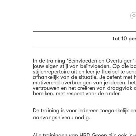
C
tot 10 pe
In de training ‘Beïnvloeden en Overtuigen’
jouw eigen stijl van beïnvloeden. Op die bas
stijlenrepertoire uit en leer je flexibel te sc
afhankelijk van de situatie. Je oefent met 
motiverend overbrengen van je ideeën, he
vertrouwen en het creëren van draagvlak o
bereiken, met respect voor de ander.
De training is voor iedereen toegankelijk en
aanvangsniveau nodig.
Alle trainingen van HRD Groep zijn ook in