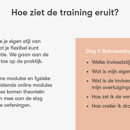
Hoe ziet de training eruit?
 je eigen stijl van
t je flexibel kunt
Dag 1: Beïnvloedin
uatie. We gaan aan de
toe op de praktijk.
Welke invloedstij
Wat is mijn eigen
ine modules en fysieke
Wat is de invloe
reidende online modules
mijn overtuiging
les komen theorieën
Hoe zet ik de ver
n mee aan de slag
ie oefeningen.
Hoe creëer ik d