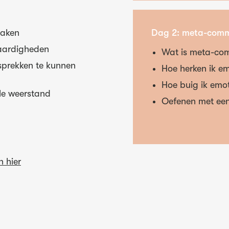
maken
Dag 2: meta-comm
vaardigheden
Wat is meta-com
sprekken te kunnen
Hoe herken ik e
Hoe buig ik emo
le weerstand
Oefenen met een
n hier