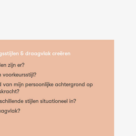
gsstijlen & draagvlak creëren
len zijn er?
 voorkeursstijl?
d van mijn persoonlijke achtergrond op
skracht?
schillende stijlen situationeel in?
raagvlak?