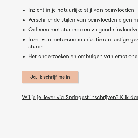
Inzicht in je natuurlijke stijl van beïnvloeden
Verschillende stijlen van beïnvloeden eigen 
Oefenen met sturende en volgende invloed
Inzet van meta-communicatie om lastige ge
sturen
Het onderzoeken en ombuigen van emotione
Ja, ik schrijf me in
Wil je je liever via Springest inschrijven? Klik da