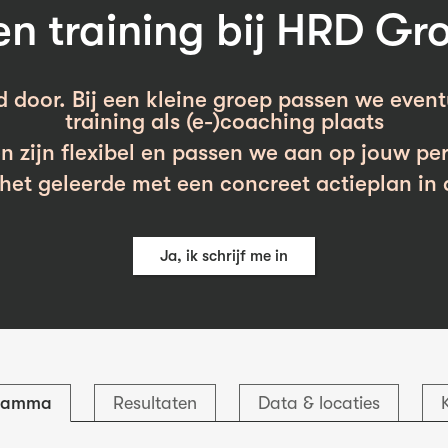
 training bij HRD Gr
d door. Bij een kleine groep passen we event
training als (e-)coaching plaats
n zijn flexibel en passen we aan op jouw per
et geleerde met een concreet actieplan in 
Ja, ik schrijf me in
ramma
Resultaten
Data & locaties