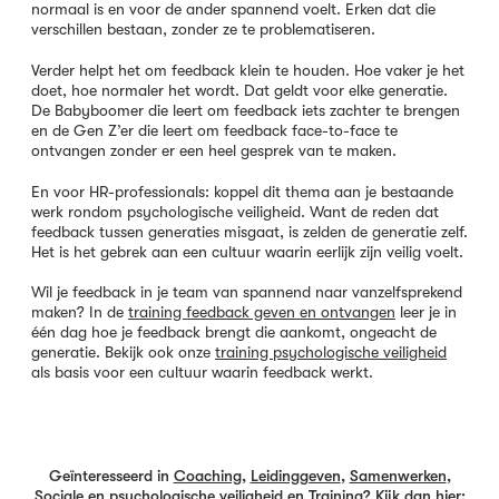
normaal is en voor de ander spannend voelt. Erken dat die
verschillen bestaan, zonder ze te problematiseren.
Verder helpt het om feedback klein te houden. Hoe vaker je het
doet, hoe normaler het wordt. Dat geldt voor elke generatie.
De Babyboomer die leert om feedback iets zachter te brengen
en de Gen Z’er die leert om feedback face-to-face te
ontvangen zonder er een heel gesprek van te maken.
En voor HR-professionals: koppel dit thema aan je bestaande
werk rondom psychologische veiligheid. Want de reden dat
feedback tussen generaties misgaat, is zelden de generatie zelf.
Het is het gebrek aan een cultuur waarin eerlijk zijn veilig voelt.
Wil je feedback in je team van spannend naar vanzelfsprekend
maken? In de
training feedback geven en ontvangen
leer je in
één dag hoe je feedback brengt die aankomt, ongeacht de
generatie. Bekijk ook onze
training psychologische veiligheid
als basis voor een cultuur waarin feedback werkt.
Geïnteresseerd in
Coaching
,
Leidinggeven
,
Samenwerken
,
Sociale en psychologische veiligheid
en
Training
? Kijk dan hier: