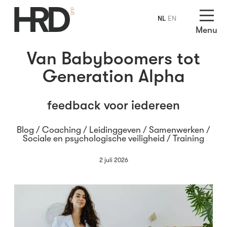
NL
EN
Menu
Van Babyboomers tot
Generation Alpha
feedback voor iedereen
Blog /
Coaching
/
Leidinggeven
/
Samenwerken
/
Sociale en psychologische veiligheid
/
Training
2 juli 2026