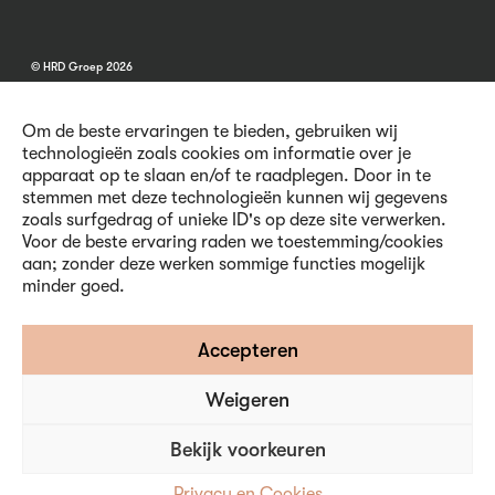
© HRD Groep 2026
Om de beste ervaringen te bieden, gebruiken wij
technologieën zoals cookies om informatie over je
apparaat op te slaan en/of te raadplegen. Door in te
stemmen met deze technologieën kunnen wij gegevens
Algemene informatie
zoals surfgedrag of unieke ID's op deze site verwerken.
Contact
Voor de beste ervaring raden we toestemming/cookies
Vacatures
aan; zonder deze werken sommige functies mogelijk
Voorwaarden
minder goed.
Privacy en Cookies
Volg ons
Accepteren
Weigeren
Inschrijven nieuwsbrief
Bekijk voorkeuren
Privacy en Cookies