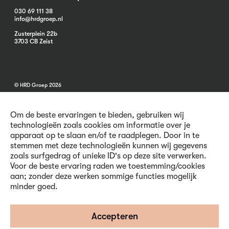
030 69 111 38
info@hrdgroep.nl
Zusterplein 22b
3703 CB Zeist
© HRD Groep 2026
Om de beste ervaringen te bieden, gebruiken wij
technologieën zoals cookies om informatie over je
apparaat op te slaan en/of te raadplegen. Door in te
stemmen met deze technologieën kunnen wij gegevens
Algemene informatie
zoals surfgedrag of unieke ID's op deze site verwerken.
Contact
Voor de beste ervaring raden we toestemming/cookies
Vacatures
aan; zonder deze werken sommige functies mogelijk
Voorwaarden
minder goed.
Privacy en Cookies
Volg ons
Accepteren