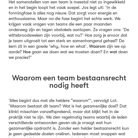
Het samenstellen van een team is meestal niet zo ingewikkeld
en in het begin loopt het vaak soepel. Jos legt uit: ‘In de
formingfase is alles nog nieuw. Dat zorgt voor energie en
enthousiasme. Maar na die fase begint het echte werk. We
krijgen vaak vragen van teams die een paar maanden
onderweg zijn en tegen obstakels aanlopen. Ze vragen ons: ‘De
wittebroodsweken zijn voorbij, wat nu?’ Hoe zorg je ervoor dat
je team uitgroeit tot een sterk en samenhangend geheel? De
kern zit in een goede ‘why, how en what’.
Waarom
zijn we op
aarde?
Hoe
gaan we doen wat we moeten doen? En
wat
doen
we precies?’
Waarom een team bestaansrecht
nodig heeft
‘Alles begint dus met die heldere “waarom”’, vervolgt Lot.
‘Waarom bestaat dit team? Wat is het gezamenlijke doel? Dat
klinkt misschien vanzelfsprekend, maar dat blijkt het in de
praktijk niet te zijn. We zien regelmatig teams waarbij de leden
verschillende antwoorden geven als je vraagt wat hun
gezamenlijke opdracht is. Zonder een helder bestaansrecht kun
je geen gedeelde doelen creëren. Iedereen moet snappen wat