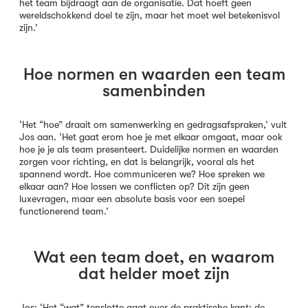
het team bijdraagt aan de organisatie. Dat hoeft geen
wereldschokkend doel te zijn, maar het moet wel betekenisvol
zijn.’
Hoe normen en waarden een team
samenbinden
‘Het “hoe” draait om samenwerking en gedragsafspraken,’ vult
Jos aan. ‘Het gaat erom hoe je met elkaar omgaat, maar ook
hoe je je als team presenteert. Duidelijke normen en waarden
zorgen voor richting, en dat is belangrijk, vooral als het
spannend wordt. Hoe communiceren we? Hoe spreken we
elkaar aan? Hoe lossen we conflicten op? Dit zijn geen
luxevragen, maar een absolute basis voor een soepel
functionerend team.’
Wat een team doet, en waarom
dat helder moet zijn
Jos: ‘Het “wat” tenslotte gaat over de praktische kant: de