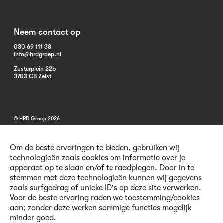
Neem contact op
030 69 111 38
info@hrdgroep.nl
Zusterplein 22b
3703 CB Zeist
© HRD Groep 2026
Om de beste ervaringen te bieden, gebruiken wij
technologieën zoals cookies om informatie over je
apparaat op te slaan en/of te raadplegen. Door in te
stemmen met deze technologieën kunnen wij gegevens
Algemene informatie
zoals surfgedrag of unieke ID's op deze site verwerken.
Contact
Voor de beste ervaring raden we toestemming/cookies
Vacatures
aan; zonder deze werken sommige functies mogelijk
Voorwaarden
minder goed.
Privacy en Cookies