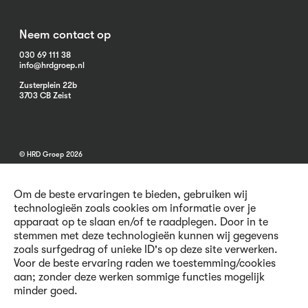
Neem contact op
030 69 111 38
info@hrdgroep.nl
Zusterplein 22b
3703 CB Zeist
© HRD Groep 2026
Om de beste ervaringen te bieden, gebruiken wij
technologieën zoals cookies om informatie over je
apparaat op te slaan en/of te raadplegen. Door in te
stemmen met deze technologieën kunnen wij gegevens
Algemene informatie
zoals surfgedrag of unieke ID's op deze site verwerken.
Contact
Voor de beste ervaring raden we toestemming/cookies
Vacatures
aan; zonder deze werken sommige functies mogelijk
Voorwaarden
minder goed.
Privacy en Cookies