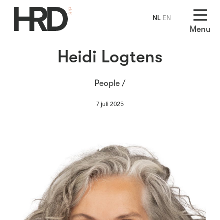
NL
EN
Menu
Heidi Logtens
People /
7 juli 2025