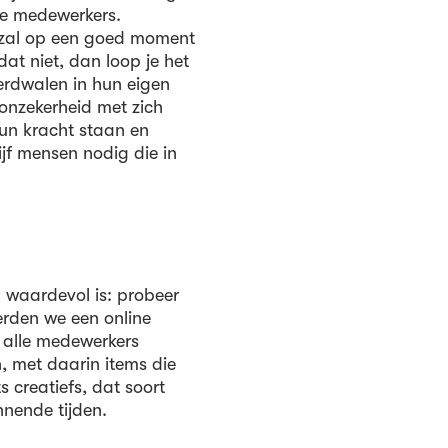
de medewerkers.
 zal op een goed moment
at niet, dan loop je het
rdwalen in hun eigen
 onzekerheid met zich
un kracht staan en
ijf mensen nodig die in
g waardevol is: probeer
erden we een online
n alle medewerkers
 met daarin items die
s creatiefs, dat soort
nnende tijden.