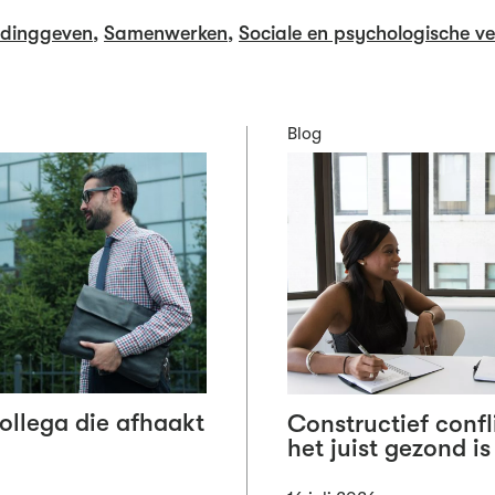
idinggeven
,
Samenwerken
,
Sociale en psychologische ve
Blog
collega die afhaakt
Constructief conf
het juist gezond is