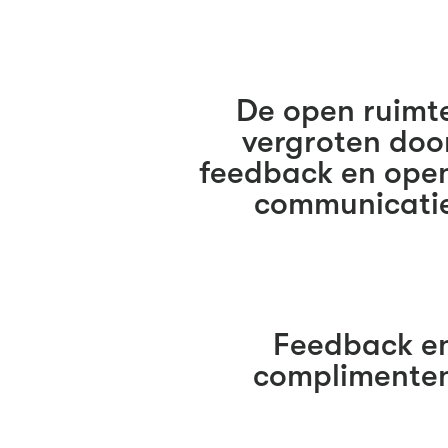
De open ruimt
vergroten doo
feedback en ope
communicati
Feedback e
complimente