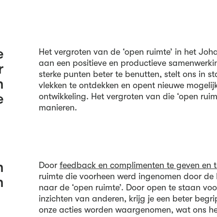
e
Het vergroten van de ‘open ruimte’ in het Joha
aan een positieve en productieve samenwerki
r
sterke punten beter te benutten, stelt ons in 
n
vlekken te ontdekken en opent nieuwe mogelij
e
ontwikkeling. Het vergroten van die ‘open rui
manieren.
n
Door
feedback en complimenten te geven en 
ruimte die voorheen werd ingenomen door de b
n
naar de ‘open ruimte’. Door open te staan voo
inzichten van anderen, krijg je een beter beg
onze acties worden waargenomen, wat ons he