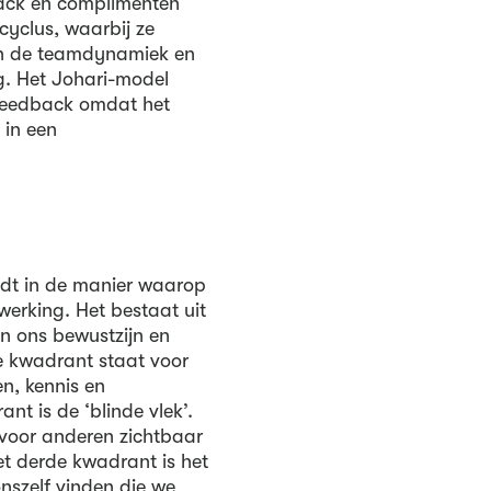
ack en complimenten
cyclus, waarbij ze
an de teamdynamiek en
. Het Johari-model
 feedback omdat het
 in een
iedt in de manier waarop
erking. Het bestaat uit
n ons bewustzijn en
te kwadrant staat voor
n, kennis en
t is de ‘blinde vlek’.
 voor anderen zichtbaar
et derde kwadrant is het
nszelf vinden die we