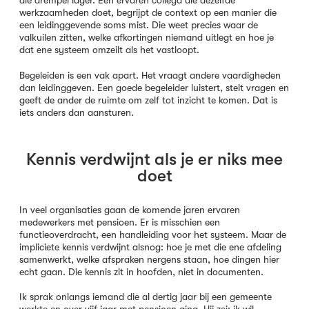
die drempel lager. Een ervaren collega die dezelfde
werkzaamheden doet, begrijpt de context op een manier die
een leidinggevende soms mist. Die weet precies waar de
valkuilen zitten, welke afkortingen niemand uitlegt en hoe je
dat ene systeem omzeilt als het vastloopt.
Begeleiden is een vak apart. Het vraagt andere vaardigheden
dan leidinggeven. Een goede begeleider luistert, stelt vragen en
geeft de ander de ruimte om zelf tot inzicht te komen. Dat is
iets anders dan aansturen.
Kennis verdwijnt als je er niks mee
doet
In veel organisaties gaan de komende jaren ervaren
medewerkers met pensioen. Er is misschien een
functieoverdracht, een handleiding voor het systeem. Maar de
impliciete kennis verdwijnt alsnog: hoe je met die ene afdeling
samenwerkt, welke afspraken nergens staan, hoe dingen hier
echt gaan. Die kennis zit in hoofden, niet in documenten.
Ik sprak onlangs iemand die al dertig jaar bij een gemeente