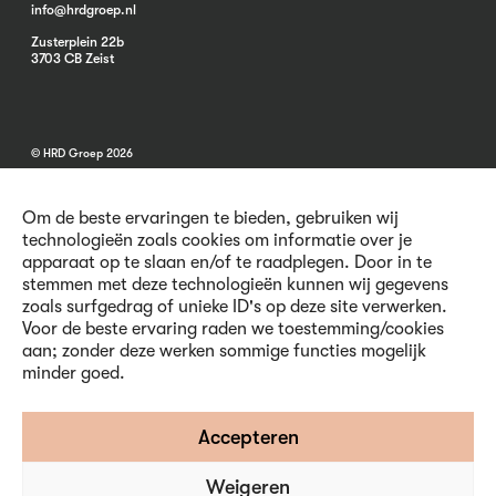
info@hrdgroep.nl
Zusterplein 22b
3703 CB Zeist
© HRD Groep 2026
Om de beste ervaringen te bieden, gebruiken wij
technologieën zoals cookies om informatie over je
apparaat op te slaan en/of te raadplegen. Door in te
stemmen met deze technologieën kunnen wij gegevens
Algemene informatie
zoals surfgedrag of unieke ID's op deze site verwerken.
Contact
Voor de beste ervaring raden we toestemming/cookies
Vacatures
aan; zonder deze werken sommige functies mogelijk
Voorwaarden
minder goed.
Privacy en Cookies
Volg ons
Accepteren
Weigeren
Inschrijven nieuwsbrief