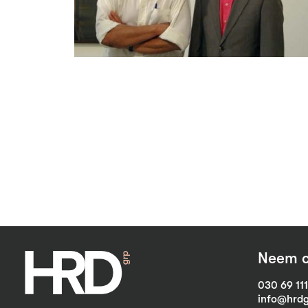
Neem c
030 69 11
info@hrdg