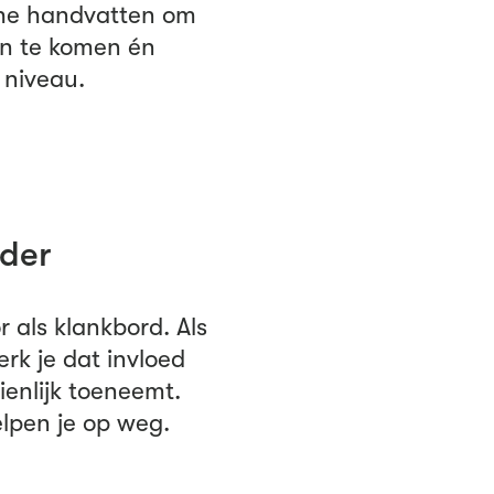
sche handvatten om
en te komen én
 niveau.
rder
 als klankbord. Als
erk je dat invloed
enlijk toeneemt.
lpen je op weg.