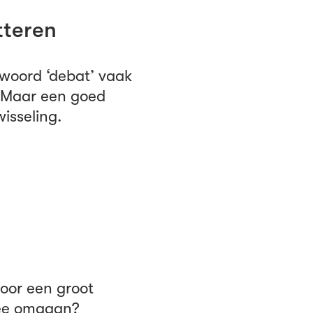
tteren
woord ‘debat’ vaak
. Maar een goed
isseling.
oor een groot
mee omgaan?