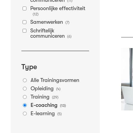
communiceren
(11)
Persoonlijke effectiviteit
(12)
Samenwerken
(7)
Schriftelijk
communiceren
(6)
Type
Alle Trainingsvormen
Opleiding
(4)
Training
(29)
E-coaching
(13)
E-learning
(5)