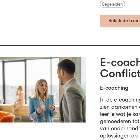
Begeleiden
Bekijk de trai
E-coach
Confli
E-coaching
In de e-coachin
zien aankomen e
leer je wat je 
gemoederen tot 
van onderhande
oplossingen op 