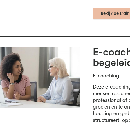
Bekijk de trai
E-coach
begelei
E-coaching
Deze e-coaching
mensen coachen 
professional of 
groeien en te o
houding en gedra
structureert, op