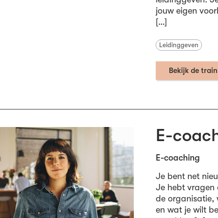
jouw eigen voor
[…]
Leidinggeven
Bekijk de trai
E-coach
E-coaching
Je bent net nie
Je hebt vragen 
de organisatie, 
en wat je wilt b