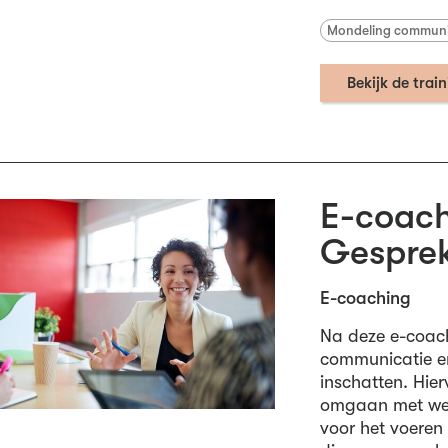
Mondeling commun
Bekijk de trai
E-coach
Gespre
E-coaching
Na deze e-coachi
communicatie en 
inschatten. Hie
omgaan met weer
voor het voeren