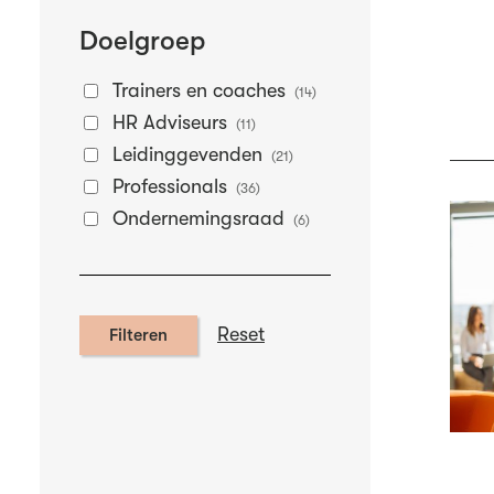
Doelgroep
Trainers en coaches
(14)
HR Adviseurs
(11)
Leidinggevenden
(21)
Professionals
(36)
Ondernemingsraad
(6)
Reset