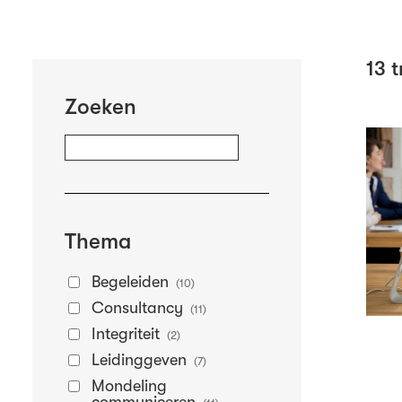
13
t
Zoeken
Thema
Begeleiden
(10)
Consultancy
(11)
Integriteit
(2)
Leidinggeven
(7)
Mondeling