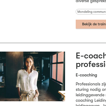
diverse gesprek
Mondeling commun
Bekijk de trai
E-coach
profess
E-coaching
Professionals z
sturing nodig o
leidinggevende 
coaching Leidin
leidinggeven. J