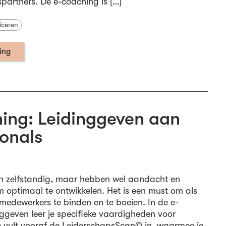
spartners. De e-coaching is […]
iceren
ning
ing: Leidinggeven aan
ionals
ijn zelfstandig, maar hebben wel aandacht en
m optimaal te ontwikkelen. Het is een must om als
medewerkers te binden en te boeien. In de e-
ggeven leer je specifieke vaardigheden voor
e vult vooraf de LeiderschapsScan© in, waarmee je